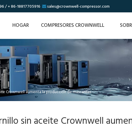
96 / + 86-18817705916
sales@crownwell-compressor.com

HOGAR
COMPRESORES CROWNWELL
SOBR
ceite Crownwell aumenta la producción de mascarillas
rnillo sin aceite Crownwell aumen