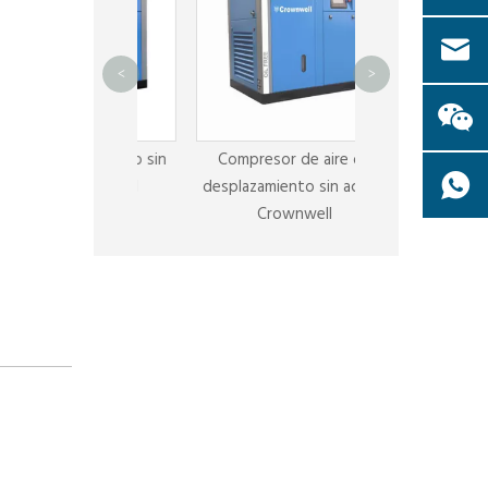
Servicio y pie
<
>
compresor Cr
r de tornillo sin
Compresor de aire de
te Crownwell
desplazamiento sin aceite
Crownwell