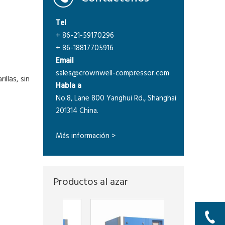
Tel
+ 86-21-59170296
+ 86-18817705916
Email
sales@crownwell-compressor.com
llas, sin
Habla a
No.8, Lane 800 Yanghui Rd., Shanghai
201314 China.
Más información >
Productos al azar