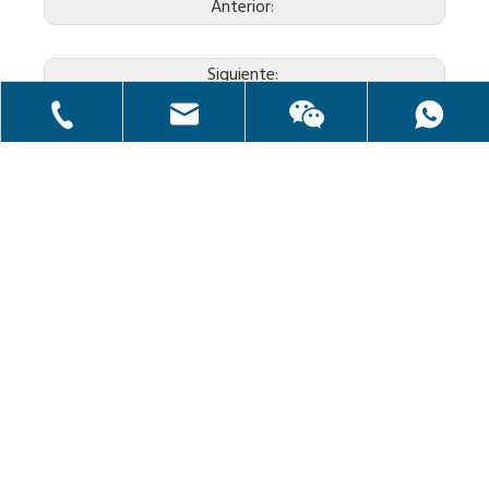
Anterior:
Siguiente:
Categorías de Producto
sales@crownwell-compressor.com
+8615900769420
Contáctenos
Tel
+ 86-21-59170296
+ 86-21-59170296
+ 86-18817705916
Email
sales@crownwell-compressor.com
+ 86-18817705916
Habla a