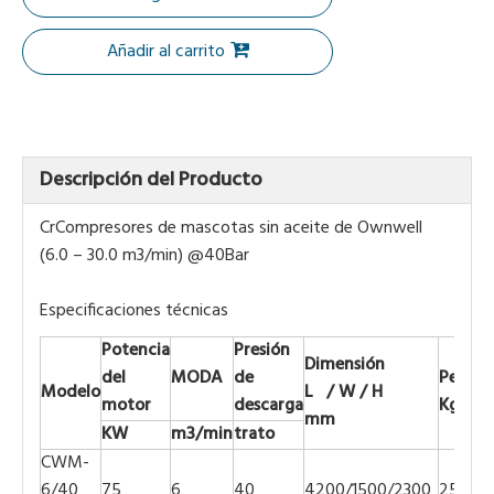
Añadir al carrito
Descripción del Producto
Cr
Compresores de mascotas sin aceite de Ownwell
(
6.0
–
30.0
m3/min)
@40Bar
Especificaciones técnicas
Potencia
Presión
Dimensión
del
MODA
de
Peso
Modelo
L / W / H
motor
descarga
Kg
mm
KW
m3/min
trato
CWM-
6/40
75
6
40
4200/1500/2300
2500