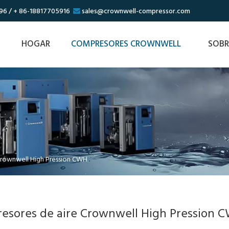
96 / + 86-18817705916
sales@crownwell-compressor.com

HOGAR
COMPRESORES CROWNWELL
SOBR
Crownwell High Pression CWH
esores de aire Crownwell High Pression 