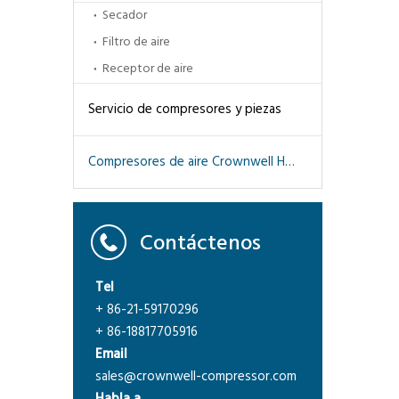
Secador
Filtro de aire
Receptor de aire
Servicio de compresores y piezas
Compresores de aire Crownwell High Pression CWH
Contáctenos
Tel
+ 86-21-59170296
+ 86-18817705916
Email
sales@crownwell-compressor.com