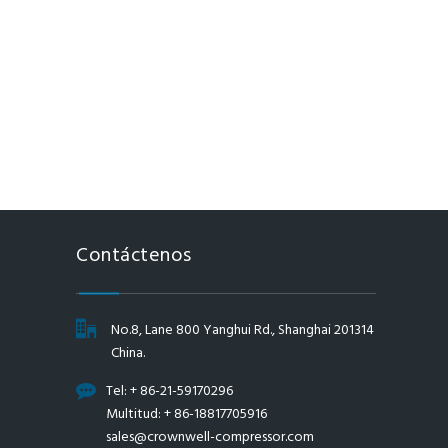
Contáctenos
No.8, Lane 800 Yanghui Rd., Shanghai 201314
China.
Tel: + 86-21-59170296
Multitud: + 86-18817705916
sales@crownwell-compressor.com