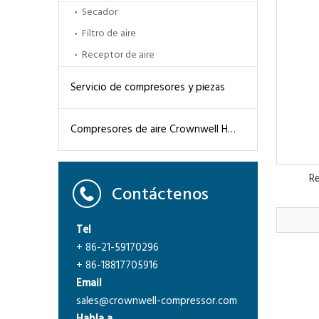
Secador
Filtro de aire
Receptor de aire
Servicio de compresores y piezas
Compresores de aire Crownwell High Pression CWH
R
Contáctenos
Tel
+ 86-21-59170296
+ 86-18817705916
Email
sales@crownwell-compressor.com