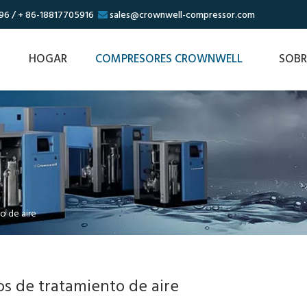
96 / + 86-18817705916
sales@crownwell-compressor.com

HOGAR
COMPRESORES CROWNWELL
SOBR
o de aire
s de tratamiento de aire