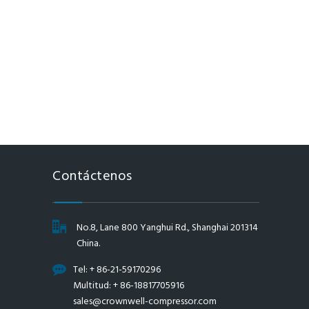
Contáctenos
No.8, Lane 800 Yanghui Rd., Shanghai 201314
China.
Tel: + 86-21-59170296
Multitud: + 86-18817705916
sales@crownwell-compressor.com