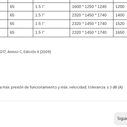
65
1.5 \"
1600 * 1250 * 1240
1200
65
1.5 \"
2320 * 1450 * 1740
1400
65
1.5 \"
2320 * 1450 * 1740
1520
65
1.5 \"
2320 * 1450 * 1740
1650
17, Anexo C, Edición 4 (2009)
a máx. presión de funcionamiento y máx. velocidad; tolerancia: ± 3 dB (A)
Sigu