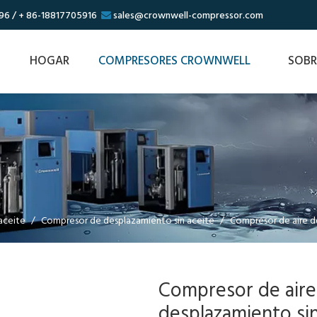
96 / + 86-18817705916
sales@crownwell-compressor.com

HOGAR
COMPRESORES CROWNWELL
SOBR
aceite
/
Compresor de desplazamiento sin aceite
/
Compresor de aire d
Compresor de aire
desplazamiento si