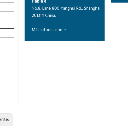
Habla a
No.8, Lane 800 Yanghui Rd., Shanghai
201314 China.
Más información >
iente: