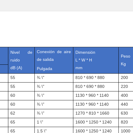
Conexión de aire
Nivel de
Dimensión
Peso
de salida
ruido
L * W * H
Kg
dB (A)
mm
Pulgada
55
¾ \"
810 * 690 * 880
200
55
¾ \"
810 * 690 * 880
220
60
¾ \"
1130 * 960 * 1140
400
60
¾ \"
1130 * 960 * 1140
440
62
¾ \"
1270 * 810 * 1660
630
65
1 \"
1600 * 1250 * 1240
820
65
1.5 \"
1600 * 1250 * 1240
1000