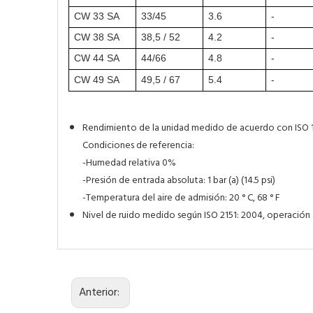
CW 33 SA
33/45
3.6
-
CW 38 SA
38,5 / 52
4.2
-
CW 44 SA
44/66
4.8
-
CW 49 SA
49,5 / 67
5.4
-
Rendimiento de la unidad medido de acuerdo con ISO 12
Condiciones de referencia:
-Humedad relativa 0%
-Presión de entrada absoluta: 1 bar (a) (14.5 psi)
-Temperatura del aire de admisión: 20 ° C, 68 ° F
Nivel de ruido medido según ISO 2151: 2004, operación 
Anterior: