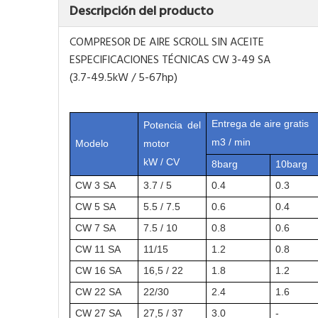
Descripción del producto
COMPRESOR DE AIRE SCROLL SIN ACEITE
ESPECIFICACIONES TÉCNICAS CW 3-49 SA
(3.7-49.5kW / 5-67hp)
Entrega de aire gratis
Potencia del
m3 / min
Modelo
motor
kW / CV
8barg
10barg
CW 3 SA
3.7 / 5
0.4
0.3
CW 5 SA
5.5 / 7.5
0.6
0.4
CW 7 SA
7.5 / 10
0.8
0.6
CW 11 SA
11/15
1.2
0.8
CW 16 SA
16,5 / 22
1.8
1.2
CW 22 SA
22/30
2.4
1.6
CW 27 SA
27,5 / 37
3.0
-