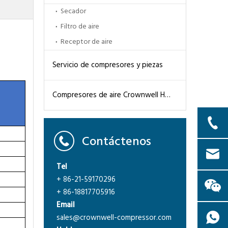
Secador
Filtro de aire
Receptor de aire
Servicio de compresores y piezas
Compresores de aire Crownwell High Pression CWH
Contáctenos
Tel
+ 86-21-59170296
+ 86-18817705916
Email
sales@crownwell-compressor.com