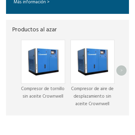
Más información >
Productos al azar
>
Servic
compre
Compresor de tornillo
Compresor de aire de
sin aceite Crownwell
desplazamiento sin
aceite Crownwell