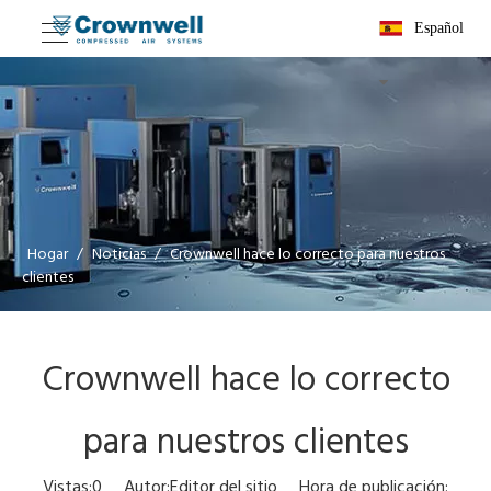
Español
Hogar
/
Noticias
/
Crownwell hace lo correcto para nuestros
clientes
Crownwell hace lo correcto
para nuestros clientes
Vistas:
0
Autor:Editor del sitio Hora de publicación: