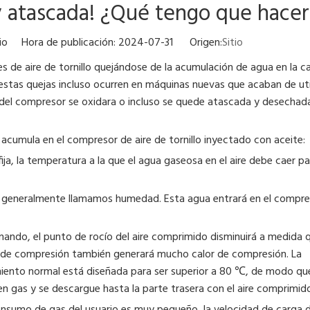
y atascada! ¿Qué tengo que hacer
tio Hora de publicación: 2024-07-31 Origen:
Sitio
de aire de tornillo quejándose de la acumulación de agua en la c
estas quejas incluso ocurren en máquinas nuevas que acaban de uti
 del compresor se oxidara o incluso se quede atascada y desechada
 acumula en el compresor de aire de tornillo inyectado con aceite:
fija, la temperatura a la que el agua gaseosa en el aire debe caer pa
ue generalmente llamamos humedad. Esta agua entrará en el compre
onando, el punto de rocío del aire comprimido disminuirá a medida 
o de compresión también generará mucho calor de compresión. La
iento normal está diseñada para ser superior a 80 ℃, de modo que
en gas y se descargue hasta la parte trasera con el aire comprimid