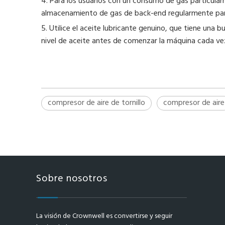
4. Para los usuarios con un consumo de gas particular
almacenamiento de gas de back-end regularmente para 
5. Utilice el aceite lubricante genuino, que tiene una b
nivel de aceite antes de comenzar la máquina cada vez
compresor de aire de tornillo
compresor de aire
Sobre nosotros
La visión de Crownwell es convertirse y seguir