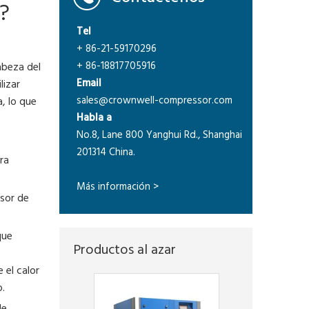
?
Tel
+ 86-21-59170296
+ 86-18817705916
abeza del
Email
lizar
sales@crownwell-compressor.com
, lo que
Habla a
No.8, Lane 800 Yanghui Rd., Shanghai
201314 China.
ra
Más información >
sor de
que
Productos al azar
 el calor
o.