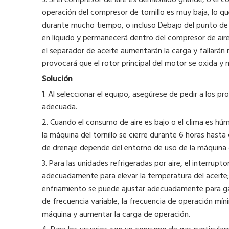
3. Si el compresor de aire es demasiado grande, o el 
operación del compresor de tornillo es muy baja, lo q
durante mucho tiempo, o incluso Debajo del punto de
en líquido y permanecerá dentro del compresor de aire,
el separador de aceite aumentarán la carga y fallarán 
provocará que el rotor principal del motor se oxida y
Solución
1. Al seleccionar el equipo, asegúrese de pedir a los p
adecuada.
2. Cuando el consumo de aire es bajo o el clima es h
la máquina del tornillo se cierre durante 6 horas hasta
de drenaje depende del entorno de uso de la máquina d
3. Para las unidades refrigeradas por aire, el interrupt
adecuadamente para elevar la temperatura del aceite; 
enfriamiento se puede ajustar adecuadamente para gar
de frecuencia variable, la frecuencia de operación m
máquina y aumentar la carga de operación.