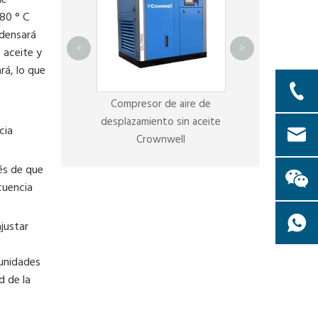
de
 80 ° C
ndensará
Servicio y pie
<
>
 aceite y
compresor Cr
rá, lo que
r de tornillo sin
Compresor de aire de
te Crownwell
desplazamiento sin aceite
cia
Crownwell
és de que
cuencia
ajustar
 unidades
d de la