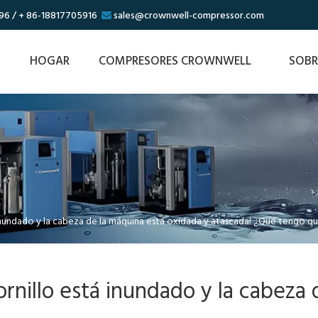
96 / + 86-18817705916
sales@crownwell-compressor.com

HOGAR
COMPRESORES CROWNWELL
SOBR
á inundado y la cabeza de la máquina está oxidada y atascada! ¿Qué tengo q
ornillo está inundado y la cabeza 