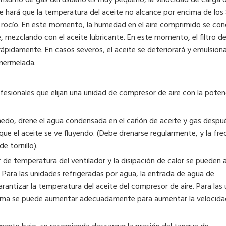
consumo de gas del usuario es muy pequeño, la velocidad de carga 
ue hará que la temperatura del aceite no alcance por encima de los
 rocío. En este momento, la humedad en el aire comprimido se co
 mezclando con el aceite lubricante. En este momento, el filtro de
rápidamente. En casos severos, el aceite se deteriorará y emulsiona
 mermelada.
Compreso
acei
rofesionales que elijan una unidad de compresor de aire con la poten
úmedo, drene el agua condensada en el cañón de aceite y gas despu
 que el aceite se ve fluyendo. (Debe drenarse regularmente, y la fre
e tornillo).
or de temperatura del ventilador y la disipación de calor se pueden 
Para las unidades refrigeradas por agua, la entrada de agua de
antizar la temperatura del aceite del compresor de aire. Para las
ínima se puede aumentar adecuadamente para aumentar la velocida